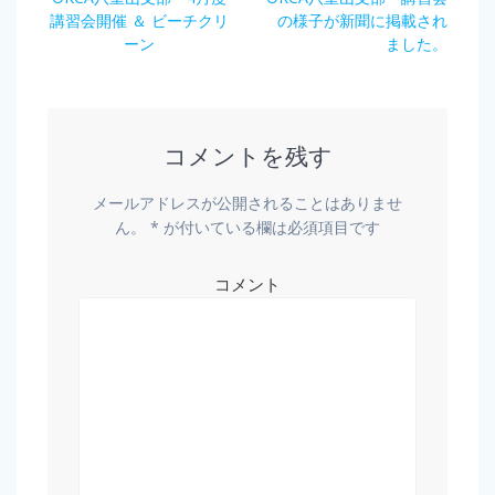
稿
講習会開催 ＆ ビーチクリ
の
の
の様子が新聞に掲載され
ナ
投
ーン
投
ました。
稿:
稿:
ビ
ゲ
コメントを残す
ー
メールアドレスが公開されることはありませ
シ
ん。
*
が付いている欄は必須項目です
ョ
コメント
ン