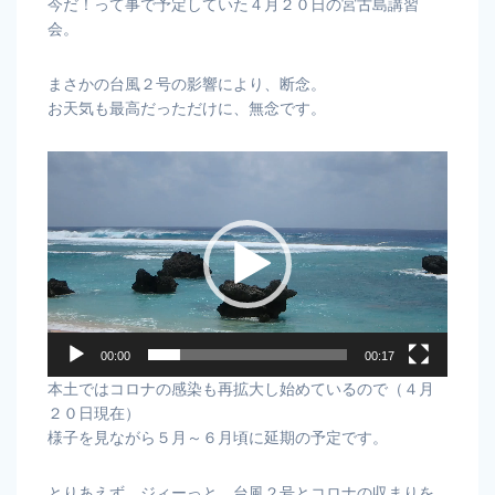
今だ！って事で予定していた４月２０日の宮古島講習
会。
まさかの台風２号の影響により、断念。
お天気も最高だっただけに、無念です。
動
画
プ
レ
ー
ヤ
ー
00:00
00:17
本土ではコロナの感染も再拡大し始めているので（４月
２０日現在）
様子を見ながら５月～６月頃に延期の予定です。
とりあえず、ジィーっと、台風２号とコロナの収まりを