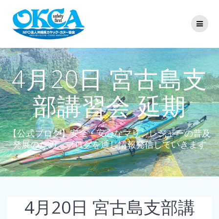
コ
ン
テ
ン
ツ
へ
ス
4月20日 宮古島支
キ
ッ
部講習会 延期
プ
【公式ブログ】安全・安心なマリンレジャーの普及
発展のため、ブログを通じ情報発信していきます
4月20日 宮古島支部講