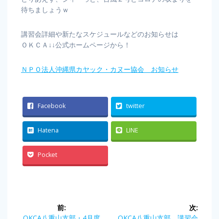
待ちましょうｗ
講習会詳細や新たなスケジュールなどのお知らせは
ＯＫＣＡ↓↓公式ホームページから！
ＮＰＯ法人沖縄県カヤック・カヌー協会 お知らせ
Facebook
twitter
Hatena
LINE
Pocket
投
前:
次:
前
OKCA八重山支部・4月度
次
OKCA八重山支部 講習会