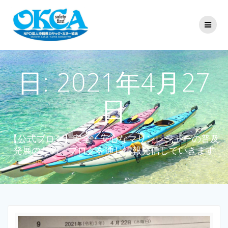
コ
ン
テ
ン
ツ
へ
ス
日:
2021年4月27
キ
ッ
日
プ
【公式ブログ】安全・安心なマリンレジャーの普及
発展のため、ブログを通じ情報発信していきます