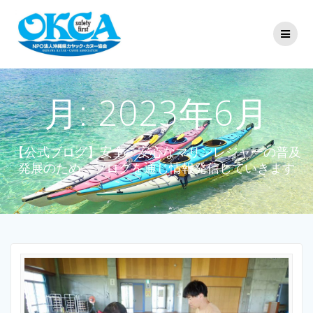
コ
ン
テ
ン
ツ
へ
ス
月:
2023年6月
キ
ッ
プ
【公式ブログ】安全・安心なマリンレジャーの普及
発展のため、ブログを通じ情報発信していきます