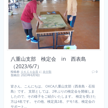
八重山支部 検定会 in 西表島
（2023/6/7）
投稿者:
ＯＫＣＡ会員
に
未分類
0
投稿日: 2023年6月9日
皆さん、こんにちは。 OKCA八重山支部（西表島・石垣
島）です。 支部としては、2年ぶりの検定会を開催しま
したので、その様子をご紹介いたします。 検定を受けた
方は4名です。 その他、検定員2名、デモ1名、検定会の
サポート…