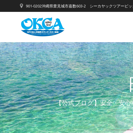
コ
901-0202沖縄県豊見城市嘉数603-2 シーカヤックツアービ
ン
テ
ン
ツ
へ
ス
キ
ッ
プ
【公式ブログ】安全・安心