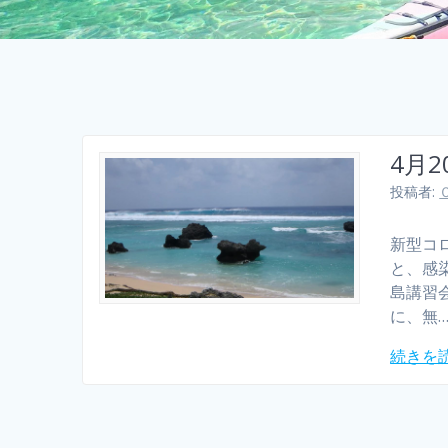
4月
投稿者:
新型コ
と、感
島講習
に、無
続きを