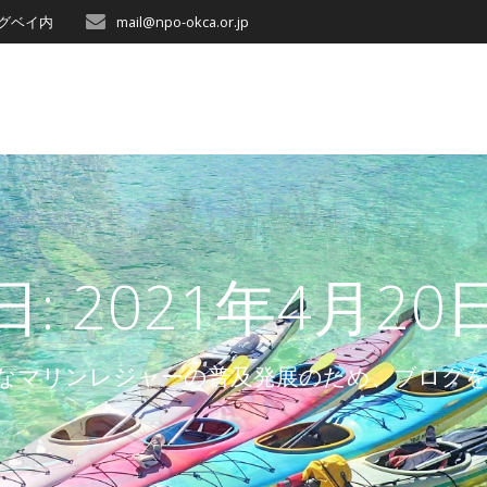
ッグベイ内
mail@npo-okca.or.jp
日:
2021年4月20
なマリンレジャーの普及発展のため、ブログ