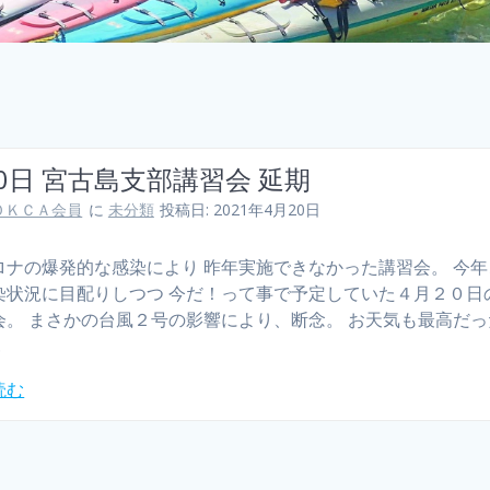
20日 宮古島支部講習会 延期
ＯＫＣＡ会員
に
未分類
投稿日: 2021年4月20日
ロナの爆発的な感染により 昨年実施できなかった講習会。 今
染状況に目配りしつつ 今だ！って事で予定していた４月２０日
会。 まさかの台風２号の影響により、断念。 お天気も最高だ
…
読む